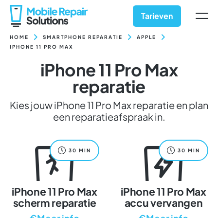
Ga
naar
Tarieven
inhoud
HOME
SMARTPHONE REPARATIE
APPLE
IPHONE 11 PRO MAX
iPhone 11 Pro Max
reparatie
Kies jouw iPhone 11 Pro Max reparatie en plan
een reparatieafspraak in.
30 MIN
30 MIN
iPhone 11 Pro Max
iPhone 11 Pro Max
scherm reparatie
accu vervangen