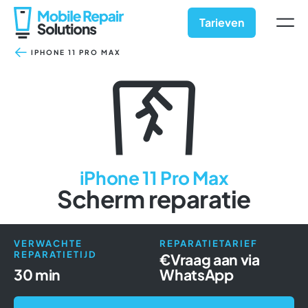
Ga
naar
Tarieven
inhoud
IPHONE 11 PRO MAX
iPhone 11 Pro Max
Scherm reparatie
VERWACHTE
REPARATIETARIEF
REPARATIETIJD
€
Vraag aan via
30 min
WhatsApp