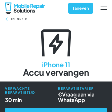
Ga
naar
Tarieven
inhoud
IPHONE 11
iPhone 11
Accu vervangen
VERWACHTE
REPARATIETARIEF
REPARATIETIJD
€
Vraag aan via
30 min
WhatsApp