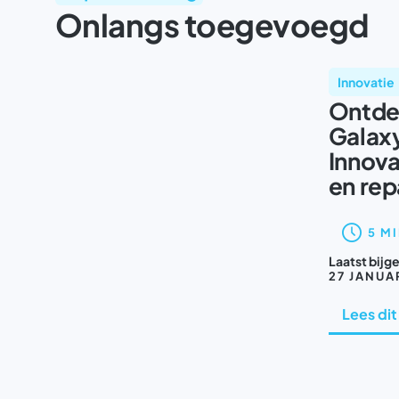
Onlangs toegevoegd
Innovatie
Ontde
Galaxy
Innova
en rep
5 M
Laatst bijg
27 JANUA
Lees dit