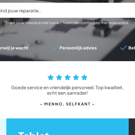
Staat jouw toestel er niet tussen? Neem dan contact op met onze winkel.
erwijl je wacht
Persoonlijk advies
Be
Goede service en vriendelijk personeel. Top kwaliteit,
echt een aanrader!
– MENNO
, SELFKANT –