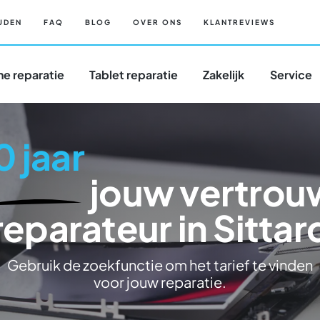
JDEN
FAQ
BLOG
OVER ONS
KLANTREVIEWS
e reparatie
Tablet reparatie
Zakelijk
Service
0 jaar
jouw vertro
reparateur in Sittar
Gebruik de zoekfunctie om het tarief te vinden
voor jouw reparatie.