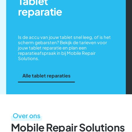
Tablet
reparatie
Is de accu van jouw tablet snel leeg, of is het
scherm gebarsten? Bekijk de tarieven voor
jouw tablet reparatie en plan een
reparatieafspraak in bij Mobile Repair
Solutions.
Alle tablet reparaties
Over ons
Mobile Repair Solutions