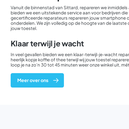
Vanuit de binnenstad van Sittard, repareren we inmiddels al
bieden we een uitstekende service aan voor bedrijven die 
gecertificeerde reparateurs repareren jouw smartphone of
onderdelen. We zijn volledig op de hoogte van de laatst
jouw toestel.
Klaar terwijl je wacht
In veel gevallen bieden we een klaar-terwijl-je-wacht repar
heerlijk kopje koffie of thee terwijl wij jouw toestel rep
loop je na zo’n 30 tot 45 minuten weer onze winkel uit, mé
Meer over ons