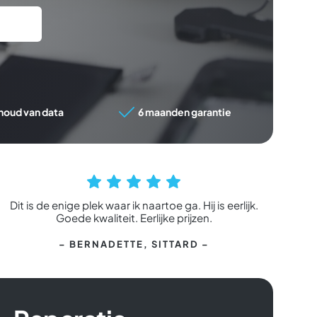
houd van data
6 maanden garantie
Dit is de enige plek waar ik naartoe ga. Hij is eerlijk.
Hele 
Goede kwaliteit. Eerlijke prijzen.
– BERNADETTE
, SITTARD –