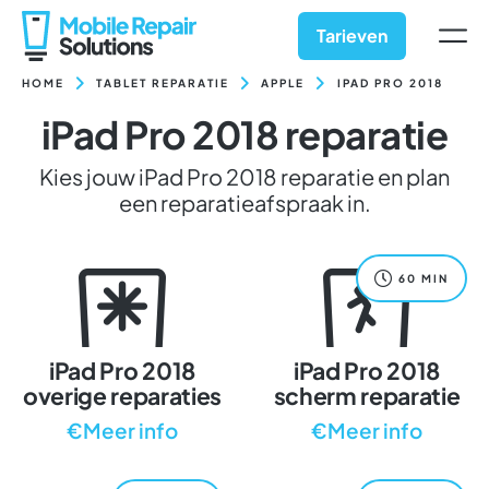
Ga
naar
Tarieven
inhoud
HOME
TABLET REPARATIE
APPLE
IPAD PRO 2018
iPad Pro 2018 reparatie
Kies jouw iPad Pro 2018 reparatie en plan
een reparatieafspraak in.
60 MIN
iPad Pro 2018
iPad Pro 2018
overige reparaties
scherm reparatie
€Meer info
€Meer info