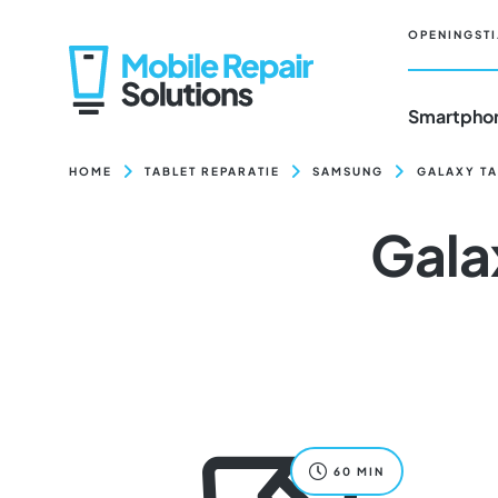
Ga
naar
OPENINGSTI
inhoud
Smartphon
HOME
TABLET REPARATIE
SAMSUNG
GALAXY TA
Gala
60 MIN