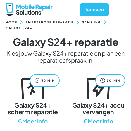
Ga
naar
Tarieven
inhoud
HOME
SMARTPHONE REPARATIE
SAMSUNG
GALAXY S24+
Galaxy S24+ reparatie
Kies jouw Galaxy S24+ reparatie en plan een
reparatieafspraak in.
30 MIN
30 MIN
Galaxy S24+
Galaxy S24+ accu
scherm reparatie
vervangen
€Meer info
€Meer info