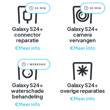
30 MIN
30 MIN
Galaxy S24+
Galaxy S24+
connector
camera
reparatie
vervangen
€Meer info
€Meer info
1 WERKDAG
Galaxy S24+
Galaxy S24+
waterschade
overige reparaties
behandeling
€Meer info
€Meer info