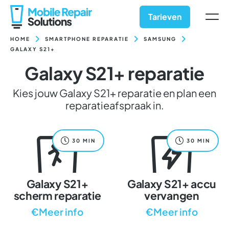
Ga
naar
Tarieven
inhoud
HOME
SMARTPHONE REPARATIE
SAMSUNG
GALAXY S21+
Galaxy S21+ reparatie
Kies jouw Galaxy S21+ reparatie en plan een
reparatieafspraak in.
30 MIN
30 MIN
Galaxy S21+
Galaxy S21+ accu
scherm reparatie
vervangen
€Meer info
€Meer info