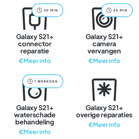
30 MIN
30 MIN
Galaxy S21+
Galaxy S21+
connector
camera
reparatie
vervangen
€Meer info
€Meer info
1 WERKDAG
Galaxy S21+
Galaxy S21+
waterschade
overige reparaties
behandeling
€Meer info
€Meer info