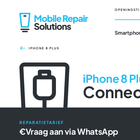
Ga
naar
OPENINGSTI
inhoud
Smartphon
IPHONE 8 PLUS
iPhone 8 P
Connect
REPARATIETARIEF
€
Vraag aan via WhatsApp