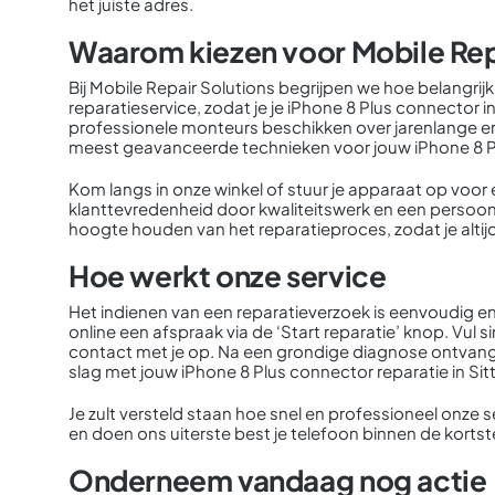
het juiste adres.
Waarom kiezen voor Mobile Rep
Bij Mobile Repair Solutions begrijpen we hoe belangrijk j
reparatieservice, zodat je je iPhone 8 Plus connector 
professionele monteurs beschikken over jarenlange e
meest geavanceerde technieken voor jouw iPhone 8 Plu
Kom langs in onze winkel of stuur je apparaat op voor 
klanttevredenheid door kwaliteitswerk en een persoonl
hoogte houden van het reparatieproces, zodat je altijd
Hoe werkt onze service
Het indienen van een reparatieverzoek is eenvoudig en 
online een afspraak via de ‘Start reparatie’ knop. Vul 
contact met je op. Na een grondige diagnose ontvang 
slag met jouw iPhone 8 Plus connector reparatie in Sit
Je zult versteld staan hoe snel en professioneel onze se
en doen ons uiterste best je telefoon binnen de kortst
Onderneem vandaag nog actie