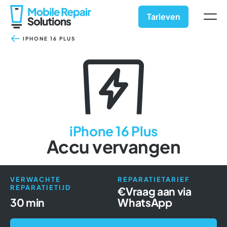
Ga
naar
Tarieven
inhoud
IPHONE 16 PLUS
iPhone 16 Plus
Accu vervangen
VERWACHTE
REPARATIETARIEF
REPARATIETIJD
€
Vraag aan via
30 min
WhatsApp