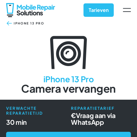
Ga
naar
Tarieven
inhoud
IPHONE 13 PRO
iPhone 13 Pro
Camera vervangen
VERWACHTE
REPARATIETARIEF
REPARATIETIJD
€
Vraag aan via
30 min
WhatsApp