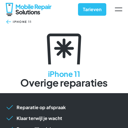
Ga
naar
Tarieven
inhoud
IPHONE 11
iPhone 11
Overige reparaties
Reparatie op afspraak
Klaar terwijl je wacht