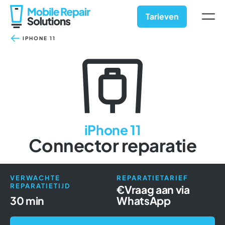
Ga
naar
Tarieven
inhoud
IPHONE 11
iPhone 11
Connector reparatie
VERWACHTE
REPARATIETARIEF
REPARATIETIJD
€
Vraag aan via
30 min
WhatsApp