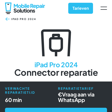
Ga
naar
Tarieven
inhoud
IPAD PRO 2024
iPad Pro 2024
Connector reparatie
VERWACHTE
REPARATIETARIEF
REPARATIETIJD
€
Vraag aan via
60 min
WhatsApp