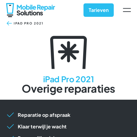
Ga
naar
Tarieven
inhoud
IPAD PRO 2021
iPad Pro 2021
Overige reparaties
Reparatie op afspraak
Klaar terwijl je wacht