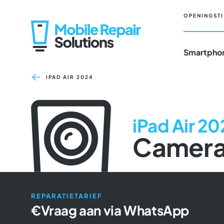
Ga
naar
OPENINGSTI
inhoud
Smartphon
IPAD AIR 2024
iPad Air 2
Camera
REPARATIETARIEF
€
Vraag aan via WhatsApp