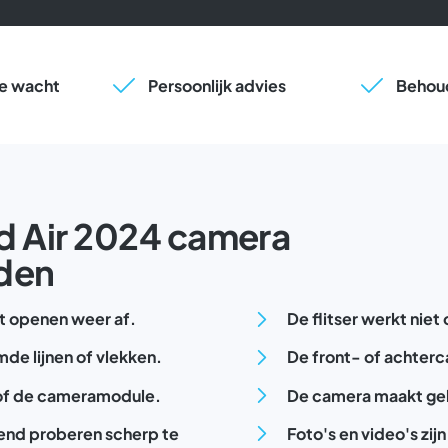
 je wacht
Persoonlijk advies
Behoud
ad Air 2024 camera
rden
et openen weer af.
De flitser werkt niet
mde lijnen of vlekken.
De front- of achterc
s of de cameramodule.
De camera maakt gelui
urend proberen scherp te
Foto's en video's zij