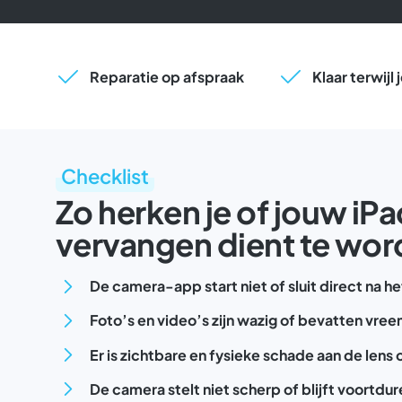
Reparatie op afspraak
Klaar terwijl
Checklist
Zo herken je of jouw iP
vervangen dient te wo
De camera-app start niet of sluit direct na h
Foto’s en video’s zijn wazig of bevatten vree
Er is zichtbare en fysieke schade aan de len
De camera stelt niet scherp of blijft voortd