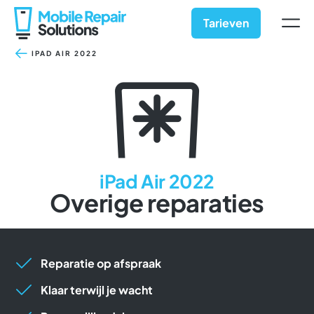
Ga
naar
Tarieven
inhoud
IPAD AIR 2022
iPad Air 2022
Overige reparaties
Reparatie op afspraak
Klaar terwijl je wacht