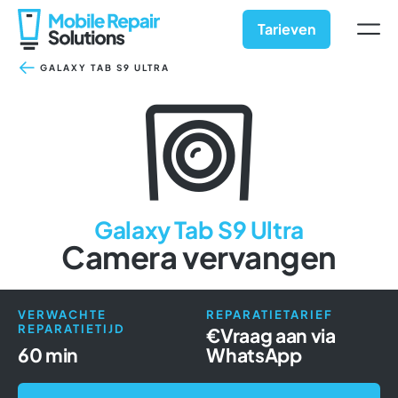
Ga
naar
Tarieven
inhoud
GALAXY TAB S9 ULTRA
Galaxy Tab S9 Ultra
Camera vervangen
VERWACHTE
REPARATIETARIEF
REPARATIETIJD
€
Vraag aan via
60 min
WhatsApp