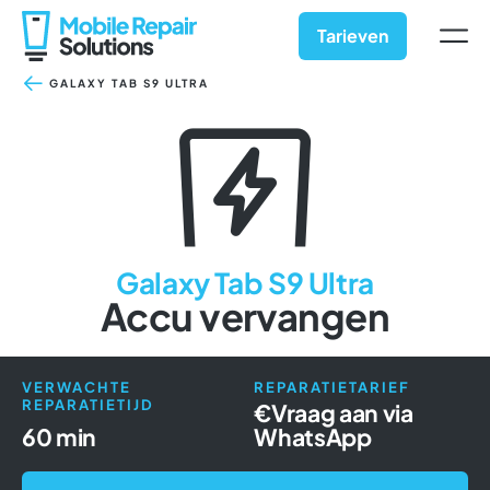
Ga
naar
Tarieven
inhoud
GALAXY TAB S9 ULTRA
Galaxy Tab S9 Ultra
Accu vervangen
VERWACHTE
REPARATIETARIEF
REPARATIETIJD
€
Vraag aan via
60 min
WhatsApp