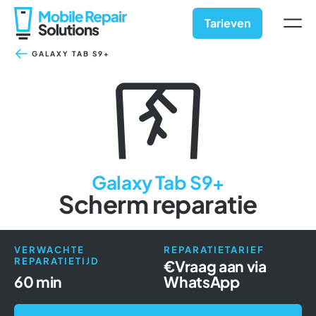
Ga
naar
Tarieven
inhoud
GALAXY TAB S9+
Galaxy Tab S9+
Scherm reparatie
VERWACHTE
REPARATIETARIEF
REPARATIETIJD
€
Vraag aan via
60 min
WhatsApp