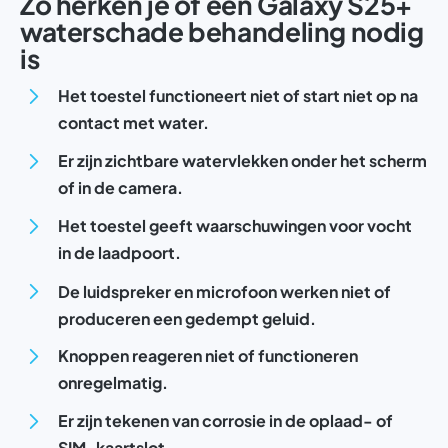
Zo herken je of een Galaxy S25+
waterschade behandeling nodig
is
Het toestel functioneert niet of start niet op na
contact met water.
Er zijn zichtbare watervlekken onder het scherm
of in de camera.
Het toestel geeft waarschuwingen voor vocht
in de laadpoort.
De luidspreker en microfoon werken niet of
produceren een gedempt geluid.
Knoppen reageren niet of functioneren
onregelmatig.
Er zijn tekenen van corrosie in de oplaad- of
SIM-kaartslot.