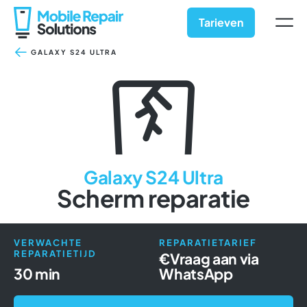
Ga
naar
Tarieven
inhoud
GALAXY S24 ULTRA
Galaxy S24 Ultra
Scherm reparatie
VERWACHTE
REPARATIETARIEF
REPARATIETIJD
€
Vraag aan via
30 min
WhatsApp