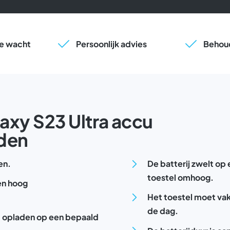
 je wacht
Persoonlijk advies
Behoud
laxy S23 Ultra accu
rden
en.
De batterij zwelt op
toestel omhoog.
een hoog
Het toestel moet va
de dag.
et opladen op een bepaald