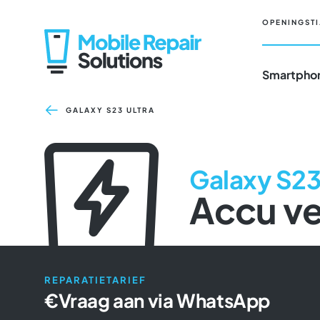
Ga
naar
OPENINGSTI
inhoud
Smartphon
GALAXY S23 ULTRA
Galaxy S23
Accu v
REPARATIETARIEF
€
Vraag aan via WhatsApp