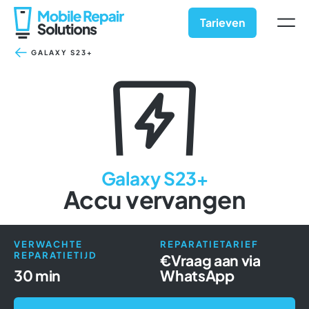
Ga
naar
Tarieven
inhoud
GALAXY S23+
Galaxy S23+
Accu vervangen
VERWACHTE
REPARATIETARIEF
REPARATIETIJD
€
Vraag aan via
30 min
WhatsApp