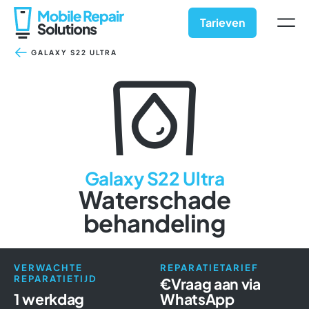
Ga
naar
Tarieven
inhoud
GALAXY S22 ULTRA
Galaxy S22 Ultra
Waterschade
behandeling
VERWACHTE
REPARATIETARIEF
REPARATIETIJD
€
Vraag aan via
1 werkdag
WhatsApp