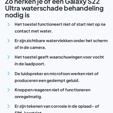
Zo herken je of een Galaxy S22
Ultra waterschade behandeling
nodig is
Het toestel functioneert niet of start niet op na
contact met water.
Er zijn zichtbare watervlekken onder het scherm
of in de camera.
Het toestel geeft waarschuwingen voor vocht
in de laadpoort.
De luidspreker en microfoon werken niet of
produceren een gedempt geluid.
Knoppen reageren niet of functioneren
onregelmatig.
Er zijn tekenen van corrosie in de oplaad- of
SIM-kaartslot.