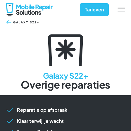
Ga
naar
Tarieven
inhoud
GALAXY S22+
Galaxy S22+
Overige reparaties
Reparatie op afspraak
Klaar terwijl je wacht