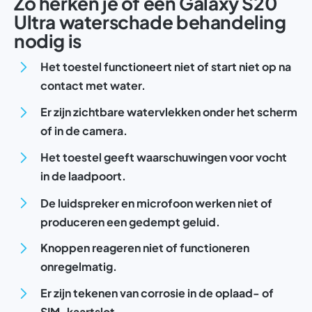
Zo herken je of een Galaxy S20
Ultra waterschade behandeling
nodig is
Het toestel functioneert niet of start niet op na
contact met water.
Er zijn zichtbare watervlekken onder het scherm
of in de camera.
Het toestel geeft waarschuwingen voor vocht
in de laadpoort.
De luidspreker en microfoon werken niet of
produceren een gedempt geluid.
Knoppen reageren niet of functioneren
onregelmatig.
Er zijn tekenen van corrosie in de oplaad- of
SIM-kaartslot.