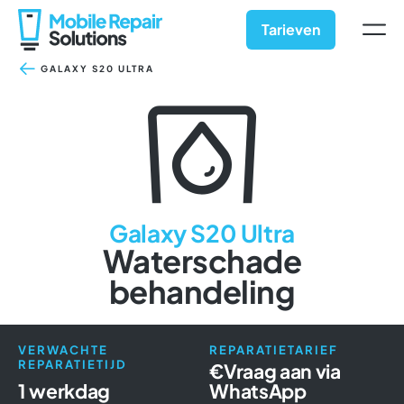
Ga
naar
Tarieven
inhoud
GALAXY S20 ULTRA
Galaxy S20 Ultra
Waterschade
behandeling
VERWACHTE
REPARATIETARIEF
REPARATIETIJD
€
Vraag aan via
1 werkdag
WhatsApp